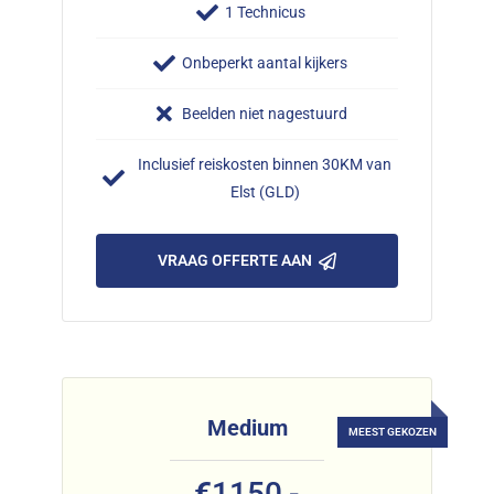
1 Technicus
Onbeperkt aantal kijkers
Beelden niet nagestuurd
Inclusief reiskosten binnen 30KM van
Elst (GLD)
VRAAG OFFERTE AAN
Medium
€
1150,-