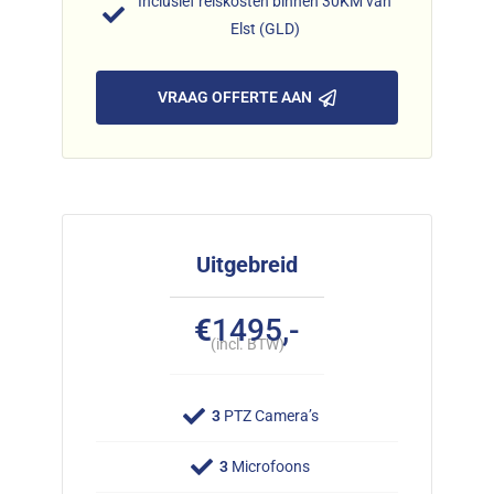
Inclusief reiskosten binnen 30KM van
Elst (GLD)
VRAAG OFFERTE AAN
Uitgebreid
€
1495,-
(incl. BTW)
3
PTZ Camera’s
3
Microfoons