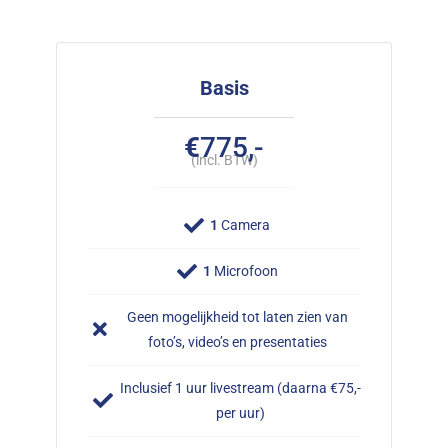
Basis
€
775,-
(incl. BTW)
1
Camera
1
Microfoon
Geen mogelijkheid tot laten zien van
foto’s, video’s en presentaties
Inclusief 1 uur livestream (daarna €75,-
per uur)