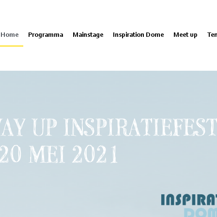
Home
Programma
Mainstage
Inspiration Dome
Meet up
Te
AY UP INSPIRATIEFEST
20 MEI 2021