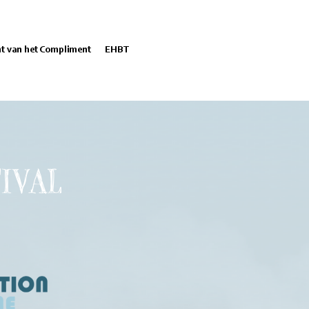
nt van het Compliment
EHBT
IVAL