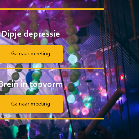
Dipje depressie
Ga naar meeting
Brein in topvorm
Ga naar meeting