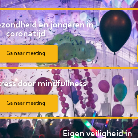
zondheid en jongeren in
coronatijd
Ga naar meeting
tress door mindfullness
Ga naar meeting
Eigen veiligheid in