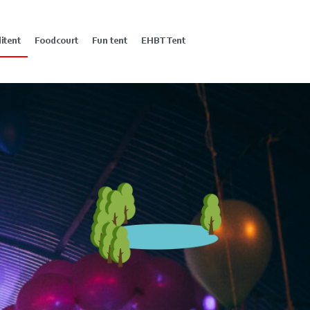
litent
Foodcourt
Fun tent
EHBT Tent