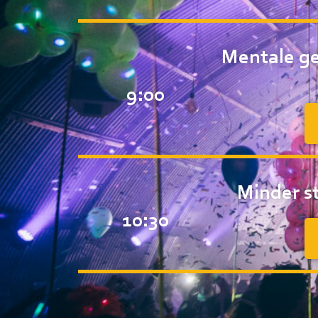
Mentale ge
9:00
Minder s
10:30