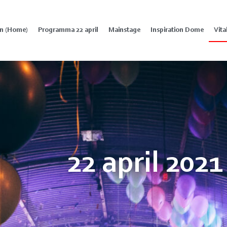
in (Home)
Programma 22 april
Mainstage
Inspiration Dome
Vita
22 april 2021