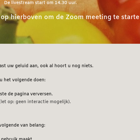
De livestream start om 14.30 uur.
nop hierboven om de Zoom meeting te start
vast uw geluid aan, ook al hoort u nog niets.
 u het volgende doen:
este de pagina verversen.
(let op: geen interactie mogelijk)
.
 volgende van belang:
g gebruik maakt.